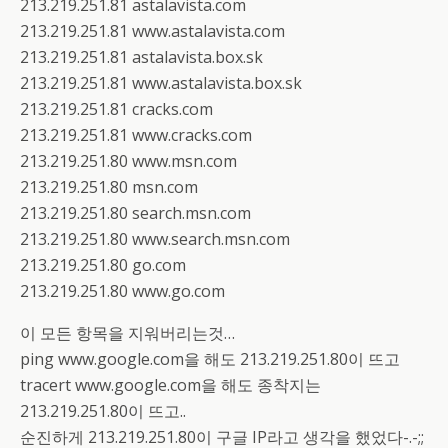
213.219.251.81 astalavista.com
213.219.251.81 www.astalavista.com
213.219.251.81 astalavista.box.sk
213.219.251.81 www.astalavista.box.sk
213.219.251.81 cracks.com
213.219.251.81 www.cracks.com
213.219.251.80 www.msn.com
213.219.251.80 msn.com
213.219.251.80 search.msn.com
213.219.251.80 www.search.msn.com
213.219.251.80 go.com
213.219.251.80 www.go.com
이 모든 항목을 지워버리는것…
ping www.google.com을 해도 213.219.251.80이 뜨고
tracert www.google.com을 해도 종착지는
213.219.251.80이 뜨고..
순진하게 213.219.251.80이 구글 IP라고 생각을 했었다-.-;;