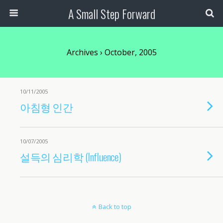
A Small Step Forward
Archives › October, 2005
10/11/2005
아침형 인간
10/07/2005
설득의 심리학 (Influence)
Back to top