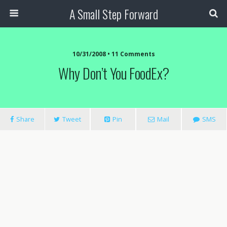
A Small Step Forward
10/31/2008 •
11 Comments
Why Don’t You FoodEx?
Share
Tweet
Pin
Mail
SMS