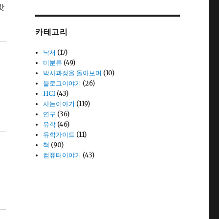
맛
카테고리
낙서
(17)
미분류
(49)
박사과정을 돌아보며
(10)
블로그이야기
(26)
HCI
(43)
사는이야기
(119)
연구
(36)
유학
(46)
유학가이드
(11)
책
(90)
컴퓨터이야기
(43)