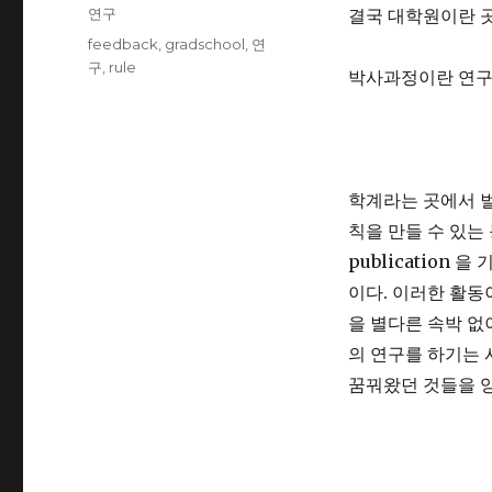
on
Categories
연구
결국 대학원이란 곳
Tags
feedback
,
gradschool
,
연
구
,
rule
박사과정이란 연구
학계라는 곳에서 
칙을 만들 수 있는
publication
이다. 이러한 활동
을 별다른 속박 없
의 연구를 하기는 사
꿈꿔왔던 것들을 양