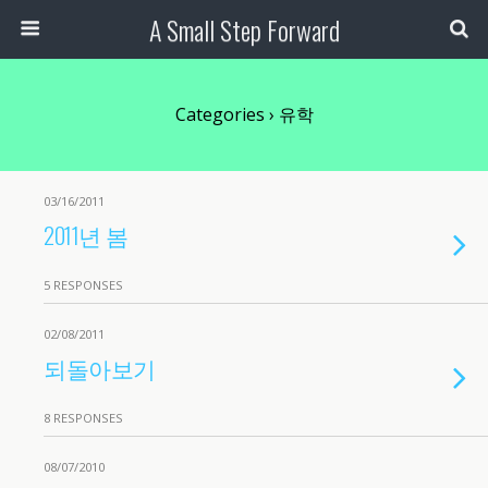
A Small Step Forward
Categories ›
유학
03/16/2011
2011년 봄
5 RESPONSES
02/08/2011
되돌아보기
8 RESPONSES
08/07/2010