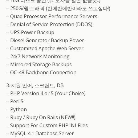
– 10G 디스크 공간 (뭐 모자를 일은 없을듯..)
– 250G/월 트래픽 (반에반에반이라도 쓰고싶다!)
– Quad Processor Performance Servers
– Denial of Service Protection (DDOS)
– UPS Power Backup
– Diesel Generator Backup Power
– Customized Apache Web Server
– 24/7 Network Monitoring
– Mirrored Storage Backups
– OC-48 Backbone Connection
3. 지원 언어, 스크립트, DB
– PHP Version 4 or 5 (Your Choice)
– Perl 5
– Python
– Ruby / Ruby On Rails (NEW!!)
– Support For Custom PHP.INI Files
– MySQL 4.1 Database Server