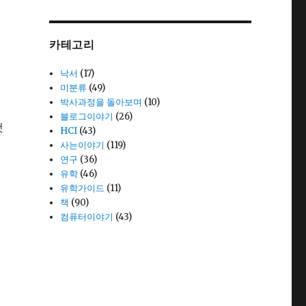
카테고리
낙서
(17)
미분류
(49)
박사과정을 돌아보며
(10)
블로그이야기
(26)
것
HCI
(43)
사는이야기
(119)
연구
(36)
유학
(46)
유학가이드
(11)
책
(90)
컴퓨터이야기
(43)