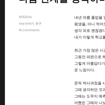
Posted
11/13/2014
내년 여름 졸업을 
on
Categories
사는이야기
,
연구
평생을, 아니 적어
16 Comments
생각 외로 괜찮겠다
내가 이렇게 학교를
최근 가장 많은 시간을
그동안 파편으로 
그렇게 아름답다기
운 느낌이다.
문득 박사과정을 시
그때 생각하던 것과
그때는 도무지 예측
어쨌든 그때의 나보