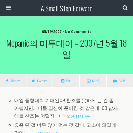
A Small Step Forward
05/19/2007 •
No Comments
Mcpanic의 미투데이 – 2007년 5월 18
일
Share
Tweet
Pin
Mail
SMS
내일 중창대회 기대된다! 찬조를 못하게 된 건 좀
아쉽지만… 다들 열심히 준비한 것 같은데, 03 남자
애들 찬조는 어떨지 ㅋㅋ
오전 11시 7분
요즘 단 걸 너무 많이 먹는 것 같다. 고소미 왜일케
맛있노-_-