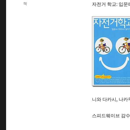
on
Categories
책
자전거 학교: 입문
니와 다카시, 나카
스피드웨이브 감수