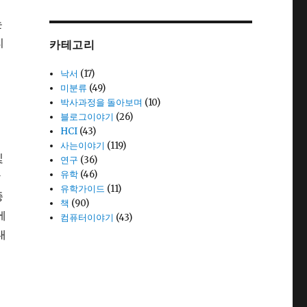
는
리
카테고리
낙서
(17)
미분류
(49)
박사과정을 돌아보며
(10)
블로그이야기
(26)
HCI
(43)
사는이야기
(119)
및
연구
(36)
유학
(46)
각
유학가이드
(11)
종
책
(90)
에
컴퓨터이야기
(43)
내
리