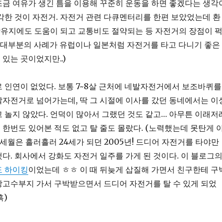
금 여유가 생긴 틈을 이용해 꾸준히 운동을 하면 좋겠다는 생각
각한 것이 자전거. 자전거 관련 다큐멘터리를 한편 보았었는데 환
유지에도 도움이 되고 교통비도 절약되는 등 자전거의 장점이 
 대부분의 사례가 유럽이나 일본처럼 자전거를 타고 다니기 좋은
있는 곳이었지만..)
 인연이 없었다. 보통 7~8살 근처에 네발자전거에서 보조바퀴를
자전거로 넘어가는데, 딱 그 시절에 이사를 갔던 동네에서는 이
 놀지 않았다. 언덕이 많아서 그랬던 것도 같고… 아무튼 이래저
한번도 있어본 적도 없고 탈 줄도 몰랐다. (노력했는데 못탄게 
 세월은 흘러흘러 24세가 되던 2005년! 드디어 자전거를 타야만
다. 회사에서 강화도 자전거 일주를 가게 된 것이다. 이 블로그
 하이킹
이었는데 ㅎㅎ 이 때 뒤늦게 삽질해 가면서 친구한테 구
강고수부지 가서 구박받으면서 드디어 자전거를 탈 수 있게 되었
흑)