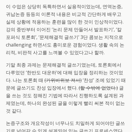
이 수업은 상당히 독특하면서 실용적이었는데, 연역논증,
귀납논증 등등의 이론적 내용은 비교적 간단하게 배우고
실제 상황에 적용하는 훈련을 많이 한 것이 인상적이었다.
강의 중반부터 이어진 ‘논리 문제 만들어서 발표하기’, ‘칼
포퍼식 토론회’, ‘문제해결적 글쓰기’ 3단 콤보는 지적으로
challenging 하면서도 흥미로운 경험이었다. 생활 속의 논
리적, 비판적 사고를 느껴볼 수 있었다고나 할까.
기말 최종 과제는 문제해결적 글쓰기였는데, 토론회에서
다루었던 ‘한반도 대운하’에 대해 입장을 정리하는 것이었
다. 나는 토론회 때
(가위바위보 져서)
‘찬성’ 조에 있었기 때
문에 글쓰기도 찬성 입장에서 했다.
(할 수밖에 없었다.)
글
을 쓰는 것도 정해진 기법에 따라서 진행하도록 설계된 과
제였는데, 하나의 완성된 글을 이렇게 빨리 써본 적이 없는
것 같다.
논증구조와 개요작성이 너무나도 치밀하게 되어야만 글쓰
기로 넘어갈 수 있게 설계되어 있는 글쓰기 프로세스였다.