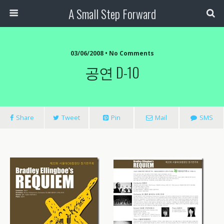
A Small Step Forward
03/06/2008 •
No Comments
공연 D-10
Share
Tweet
Pin
Mail
SMS