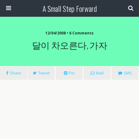
A Small Step Forward
12/04/2008 •
6 Comments
달이 차오른다, 가자
Share
Tweet
Pin
Mail
SMS