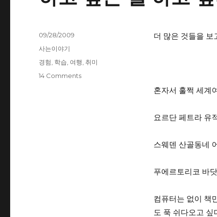
Posted
09/28/2009
더 많은 것들을 보
on
Categories
사는이야기
Tags
경험
,
학습
,
여행
,
취미
14 Comments
혼자서 훌쩍 세계여
요르단 페트라 유
스웨덴 산골동네 
푸에르토리코 바닷
컴퓨터는 없이 책
도 푹 쉬다오고 싶