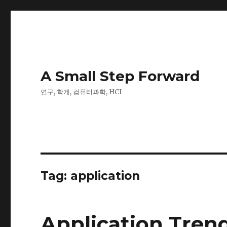
A Small Step Forward
연구, 학계, 컴퓨터과학, HCI
Tag:
application
Application Tren