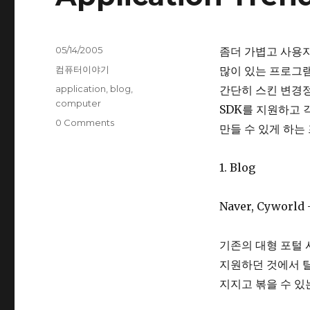
Posted
05/14/2005
좀더 가볍고 사용
on
Categories
컴퓨터이야기
많이 있는 프로그램
Tags
application
,
blog
,
간단히 스킨 변경
computer
SDK를 지원하고 각종
0 Comments
만들 수 있게 하는
1. Blog
Naver, Cyworld 
기존의 대형 포털
지원하던 것에서 
지지고 볶을 수 있