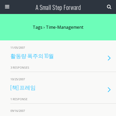
A Small Step Forward
Tags › Time-Management
11/05/2007
활동량 폭주의 10월
3 RESPONSES
10/25/2007
[책] 프레임
1 RESPONSE
09/16/2007