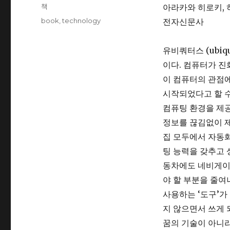
on
Categories
책
아라카와 히로키, 
Tags
book
,
technology
전자신문사
유비쿼터스 (ubiq
이다. 컴퓨터가 진
이 컴퓨터의 관점에
시작되었다고 할 수
컴퓨팅 환경을 제공
정보를 끊김없이 제
집 모두에서 자동화
팅 능력을 갖추고 
동차에도 네비게이
야 할 부분을 줄여
사용하는 ‘도구’가
지 않으면서 쓰게 
꿈의 기술이 아니라