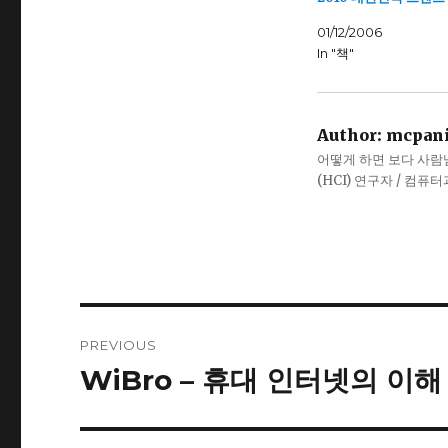
01/12/2006
In "책"
Author:
mcpan
어떻게 하면 보다 사람냄새
(HCI) 연구자 / 컴퓨
Post
PREVIOUS
navigation
WiBro – 휴대 인터넷의 이해
Previous
post: