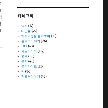
준
활
카테고리
차
국
낙서
(17)
발
미분류
(49)
박사과정을 돌아보며
(10)
블로그이야기
(26)
HCI
(43)
사는이야기
(119)
연구
(36)
유학
(46)
유학가이드
(11)
책
(90)
컴퓨터이야기
(43)