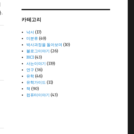
기
.
카테고리
낙서
(17)
미분류
(49)
박사과정을 돌아보며
(10)
블로그이야기
(26)
HCI
(43)
사는이야기
(119)
연구
(36)
유학
(46)
유학가이드
(11)
책
(90)
컴퓨터이야기
(43)