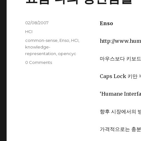
Posted
02/08/2007
Enso
on
Categories
HCI
Tags
common-sense
,
Enso
,
HCI
,
http://www.hum
knowledge-
representation
,
opencyc
마우스보다 키보드가
0 Comments
Caps Lock 키
‘Humane Int
향후 시장에서의 
가격적으로는 충분