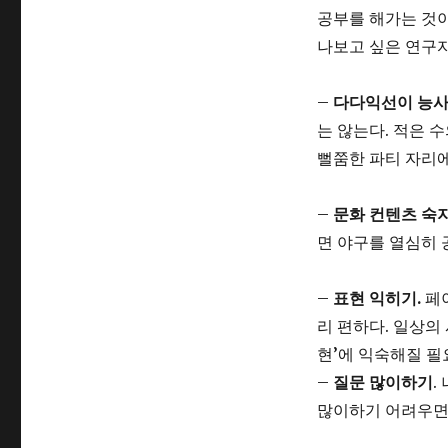
공부를 해가는 것이
나보고 싶은 연구자
–
다다익선이 능사
는 않는다. 적은 
뻘쭘한 파티 자리에
–
문화 컨텐츠 숙
면 야구를 열심히 
–
표현 익히기.
페이
리 편하다. 일상의
현’에 익숙해질 필
–
질문 많이하기
.
많이하기 어려우면