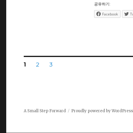
공유하기:
Facebook
T
Posts
PAGE
PAGE
PAGE
1
2
3
navigation
A Small Step Forward
Proudly powered by WordPres