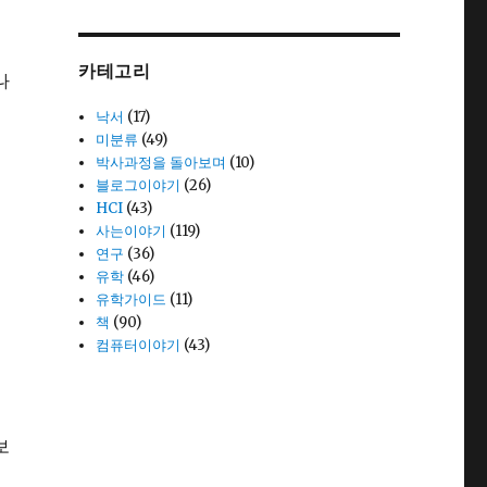
카테고리
나
낙서
(17)
미분류
(49)
박사과정을 돌아보며
(10)
블로그이야기
(26)
HCI
(43)
사는이야기
(119)
연구
(36)
유학
(46)
유학가이드
(11)
책
(90)
컴퓨터이야기
(43)
보
론