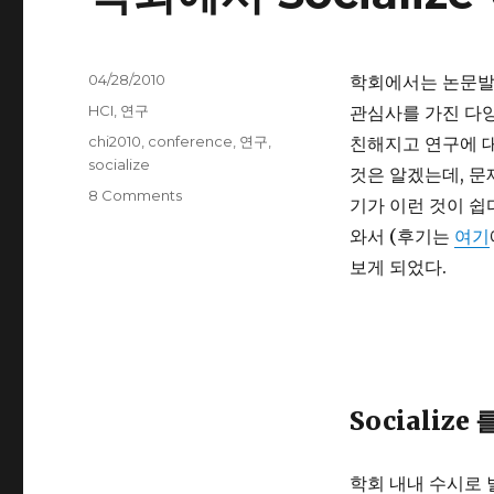
Posted
04/28/2010
학회에서는 논문발표
on
Categories
HCI
,
연구
관심사를 가진 다양
Tags
chi2010
,
conference
,
연구
,
친해지고 연구에 대
socialize
것은 알겠는데, 문
8 Comments
기가 이런 것이 쉽
와서 (후기는
여기
보게 되었다.
Socialize
학회 내내 수시로 벌