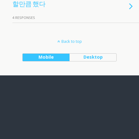
할만큼 했다
4 RESPONSES
Back to top
Mobile
Desktop