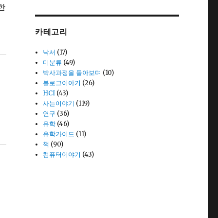
한
카테고리
낙서
(17)
미분류
(49)
박사과정을 돌아보며
(10)
블로그이야기
(26)
HCI
(43)
사는이야기
(119)
연구
(36)
유학
(46)
유학가이드
(11)
책
(90)
컴퓨터이야기
(43)