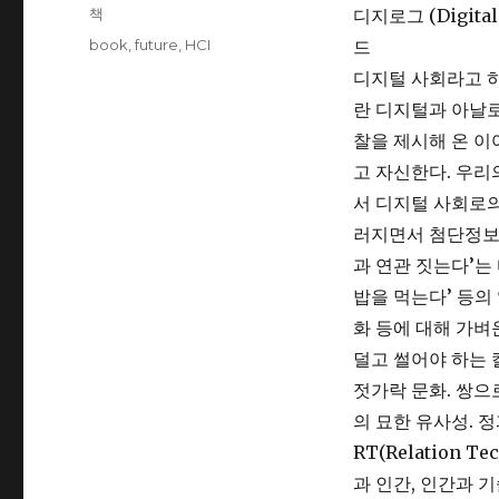
on
Categories
책
디지로그 (Digit
Tags
book
,
future
,
HCI
드
디지털 사회라고 
란 디지털과 아날로
찰을 제시해 온 이
고 자신한다. 우리
서 디지털 사회로의
러지면서 첨단정보사
과 연관 짓는다’는 
밥을 먹는다’ 등의
화 등에 대해 가벼
덜고 썰어야 하는 
젓가락 문화. 쌍으
의 묘한 유사성. 
RT(Relation
과 인간, 인간과 