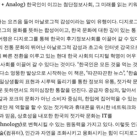
al + Analog) 한국인이 이끄는 첨단정보사회, 그 미래를 읽는 키
하는 요즈음 들어 아날로그적 감성이라는 말이 유행이다. 디지로
그의 융화를 뜻하는 합성어이고, 한국 문화에 대한 깊이 있는 통
어령은 디지로그를 통해 한국이 후기정보사회를 이끌어 갈 수 있
의 전통 문화의 뛰어난 아날로그적 감성과 초고속 인터넷 강국으
 빠른 전환을 이루고 있는 현대 한국 사회의 디지털 혁명이 어우
회를 이끌어 갈 수 있다는 것이다. ‘한국인은 모든 것을 먹는 
다소 엉뚱한 발상으로 시작하는 이 책은, ‘따끈따끈한 뉴스’, ‘한
 일상생활의 표현과 시루떡 돌리기를 통한 정보의 유통, 젓가락 
운 듯하면서도 의미심장한 통찰을 던진다. 공급자 중심의, 알아서
칼과 포크의 문화가 아닌 소비자 중심의, 한입에 집어먹을 수 있
로만 제 역할을 할 수 있는 젓가락과 휴대폰을 위시한 네트워크와
정과 믿음, 상호성을 내포한 한국의 젓가락 문화는 IT를
 Technology)로 변혁시킬 수 있는 원동력을 가지고 있다. 이렇듯 
기술(컴퓨터), 인간과 자연을 조화시키고 융화시키는 힘이 디지로