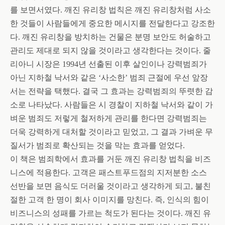
를 보면서였다
.
깨진 유리창 법칙은 깨진 유리창처럼 사소
한 것들이 사람들에게 중요한 메시지를 전달한다고 강조한
다
.
깨진 유리창을 방치하는 건물은 분명 보안도 허술하고
관리도 제대로 되지 않을 것이라고 생각한다는 것이다
.
줄
리아니 시장은
1994
년 선출된 이후 살인이나 강력범죄가
아닌 지하철 낙서와 같은
‘
사소한
’
범죄 근절에 우선 앞장
서는 전략을 택했다
.
결국 그 효과는 강력범죄의 뚜렷한 감
소로 나타났다
.
사람들은 시 경찰이 지하철 낙서와 같이 가
벼운 범죄도 저렇게 철저하게 관리를 한다면 강력범죄는
더욱 강력하게 대처할 것이라고 믿었고
,
그 결과 가벼운 무
질서가 범죄로 확산되는 것을 막는 효과를 얻었다
.
이 책은 범죄학에서 효과를 거둔 깨진 유리창 법칙을 비즈
니스에 적용한다
.
고객은 패스트푸드점의 지저분한 소스
선반을 보면 음식도 더러울 것이라고 생각하게 되고
,
불친
절한 고객 한 명이 회사 이미지를 망친다
.
즉
,
인식의 힘이
비즈니스의 성패를 가르는 척도가 된다는 것이다
.
깨진 유