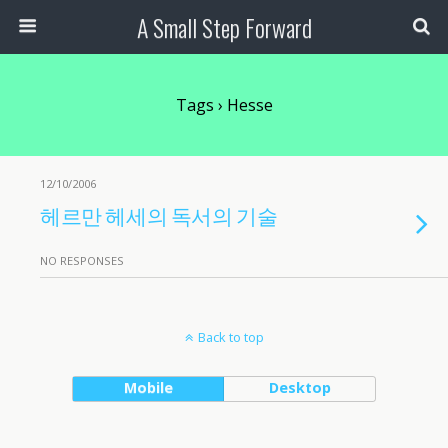
A Small Step Forward
Tags › Hesse
12/10/2006
헤르만 헤세의 독서의 기술
NO RESPONSES
Back to top
Mobile
Desktop