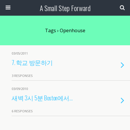
A Small Step Forward
Tags › Openhouse
03/05/2011
7. 학교 방문하기
3 RESPONSES
03/09/2010
새벽 3시 5분 Boston에서…
6 RESPONSES