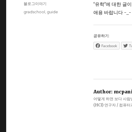
on
Categories
블로그이야기
‘유학’에 대한 글
Tags
gradschool
,
guide
애용 바랍니다 -_-
공유하기:
Facebook
T
Author:
mcpan
어떻게 하면 보다 사람냄새
(HCI) 연구자 / 컴퓨