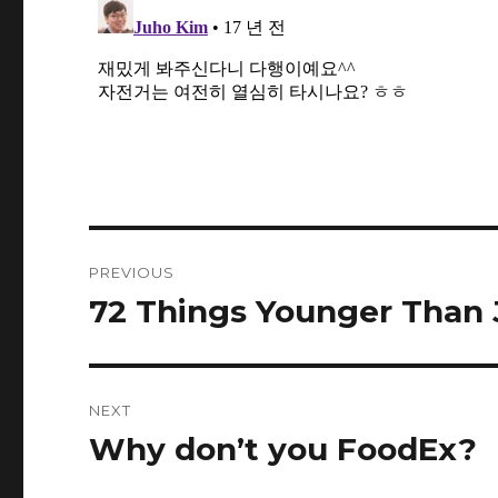
Post
PREVIOUS
navigation
72 Things Younger Than
Previous
post:
NEXT
Why don’t you FoodEx?
Next
post: